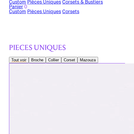
Custom
Pièces Uniques
Corsets & Bustiers
Panier
0
Custom
Pièces Uniques
Corsets
PIECES UNIQUES
Tout voir
Broche
Collier
Corset
Mazouza