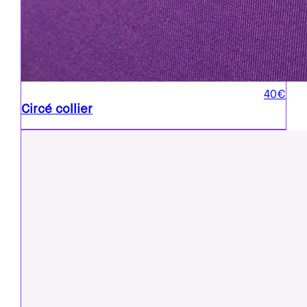
40€
Circé collier